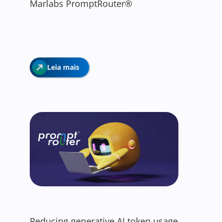
Marlabs PromptRouter®
Leia mais
Reducing generative AI token usage